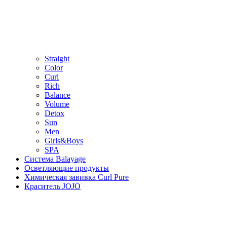
Straight
Color
Curl
Rich
Balance
Volume
Detox
Sun
Men
Girls&Boys
SPA
Система Balayage
Осветляющие продукты
Химическая завивка Curl Pure
Краситель JOJO