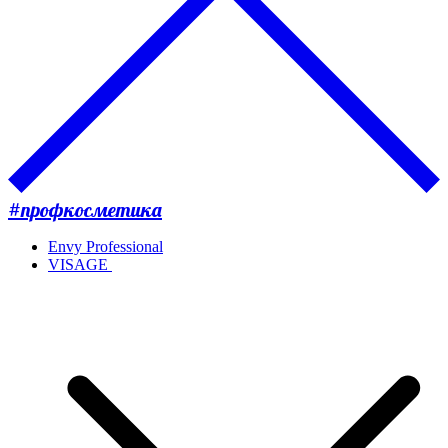
#профкосметика
Envy Professional
VISAGE