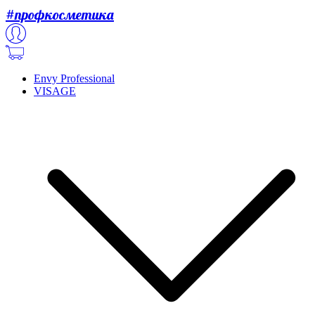
#профкосметика
Envy Professional
VISAGE