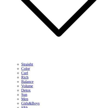
Straight
Color
Curl
Rich
Balance
Volume
Detox
Sun
Men
Girls&Boys
SPA