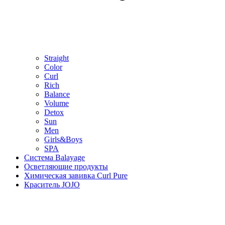
Straight
Color
Curl
Rich
Balance
Volume
Detox
Sun
Men
Girls&Boys
SPA
Система Balayage
Осветляющие продукты
Химическая завивка Curl Pure
Краситель JOJO