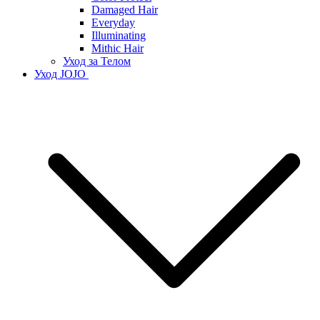
Damaged Hair
Everyday
Illuminating
Mithic Hair
Уход за Телом
Уход JOJO