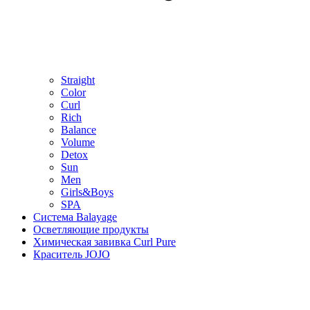
Straight
Color
Curl
Rich
Balance
Volume
Detox
Sun
Men
Girls&Boys
SPA
Система Balayage
Осветляющие продукты
Химическая завивка Curl Pure
Краситель JOJO