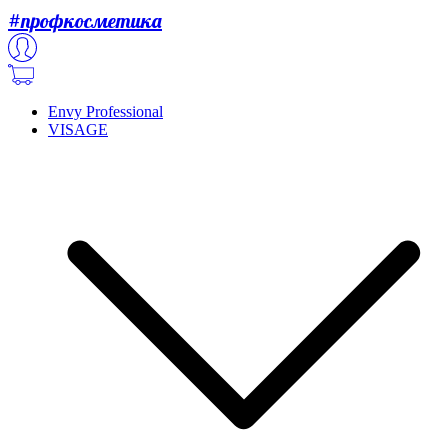
#профкосметика
Envy Professional
VISAGE