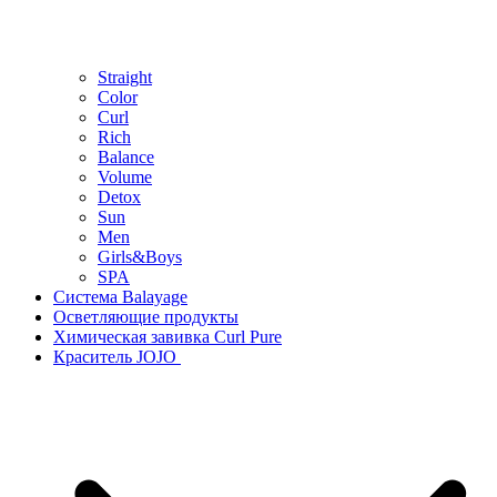
Straight
Color
Curl
Rich
Balance
Volume
Detox
Sun
Men
Girls&Boys
SPA
Система Balayage
Осветляющие продукты
Химическая завивка Curl Pure
Краситель JOJO