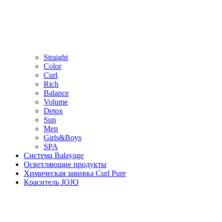
Straight
Color
Curl
Rich
Balance
Volume
Detox
Sun
Men
Girls&Boys
SPA
Система Balayage
Осветляющие продукты
Химическая завивка Curl Pure
Краситель JOJO