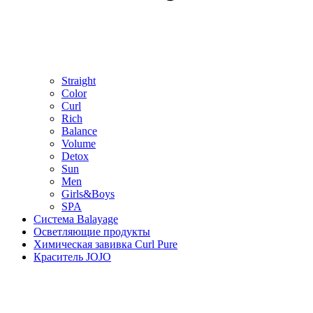
Straight
Color
Curl
Rich
Balance
Volume
Detox
Sun
Men
Girls&Boys
SPA
Система Balayage
Осветляющие продукты
Химическая завивка Curl Pure
Краситель JOJO