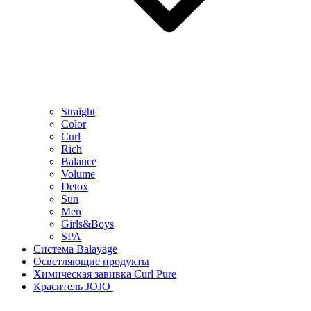
Straight
Color
Curl
Rich
Balance
Volume
Detox
Sun
Men
Girls&Boys
SPA
Система Balayage
Осветляющие продукты
Химическая завивка Curl Pure
Краситель JOJO