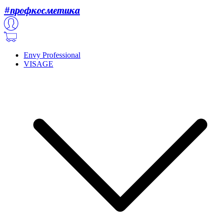
#профкосметика
Envy Professional
VISAGE