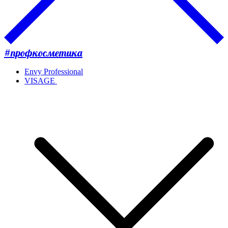
#профкосметика
Envy Professional
VISAGE