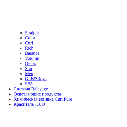
Straight
Color
Curl
Rich
Balance
Volume
Detox
Sun
Men
Girls&Boys
SPA
Система Balayage
Осветляющие продукты
Химическая завивка Curl Pure
Краситель JOJO