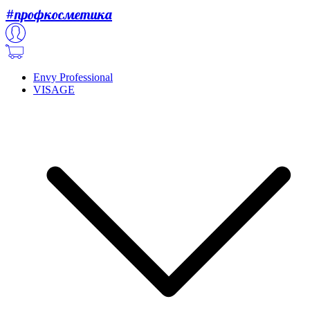
#профкосметика
Envy Professional
VISAGE