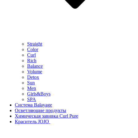
Straight
Color
Curl
Rich
Balance
Volume
Detox
Sun
Men
Girls&Boys
SPA
Система Balayage
Осветляющие продукты
Химическая завивка Curl Pure
Краситель JOJO