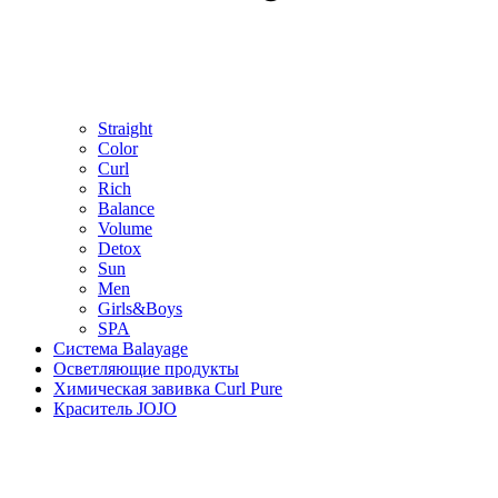
Straight
Color
Curl
Rich
Balance
Volume
Detox
Sun
Men
Girls&Boys
SPA
Система Balayage
Осветляющие продукты
Химическая завивка Curl Pure
Краситель JOJO