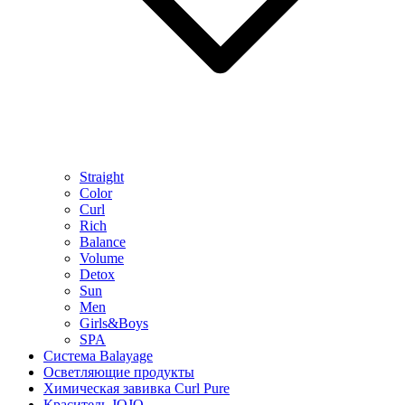
Straight
Color
Curl
Rich
Balance
Volume
Detox
Sun
Men
Girls&Boys
SPA
Система Balayage
Осветляющие продукты
Химическая завивка Curl Pure
Краситель JOJO