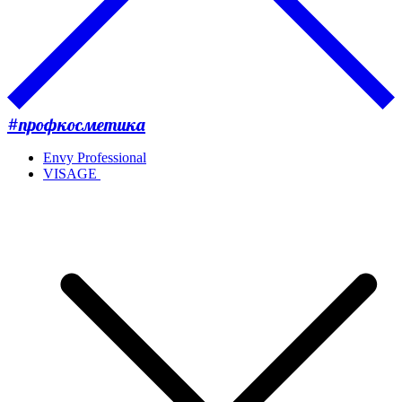
#профкосметика
Envy Professional
VISAGE