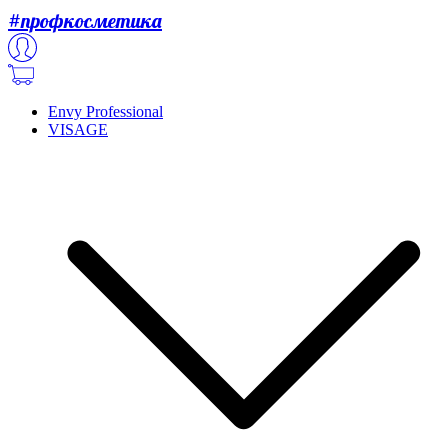
#профкосметика
Envy Professional
VISAGE