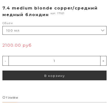
7.4 medium blonde copper/средний
арт. 17521
медный блондин
Обьем
2100.00 руб
-
+
В корзину
Отзывы