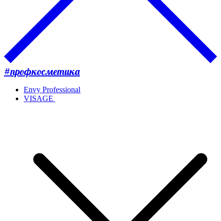
#профкосметика
Envy Professional
VISAGE