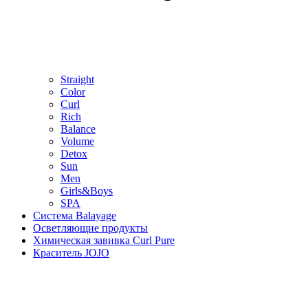
Straight
Color
Curl
Rich
Balance
Volume
Detox
Sun
Men
Girls&Boys
SPA
Система Balayage
Осветляющие продукты
Химическая завивка Curl Pure
Краситель JOJO