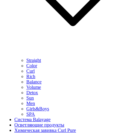
Straight
Color
Curl
Rich
Balance
Volume
Detox
Sun
Men
Girls&Boys
SPA
Система Balayage
Осветляющие продукты
Химическая завивка Curl Pure