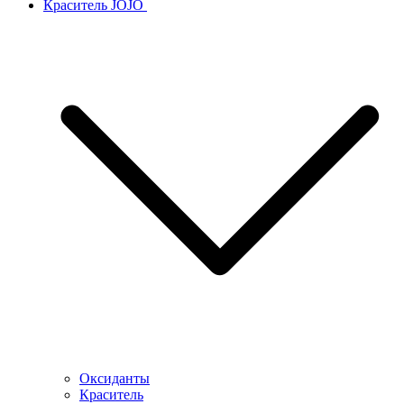
Краситель JOJO
Оксиданты
Краситель