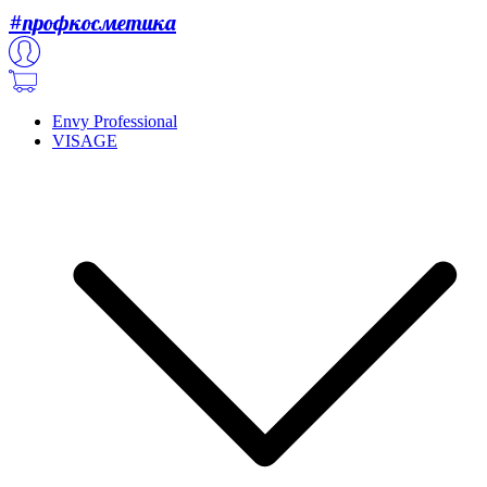
#профкосметика
Envy Professional
VISAGE