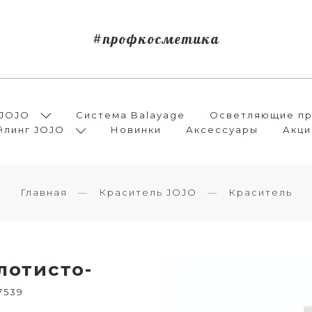
#профкосметика
 JOJO
Система Balayage
Осветляющие пр
йлинг JOJO
Новинки
Аксессуары
Акци
Главная
Краситель JOJO
Краситель
олотисто-
17539